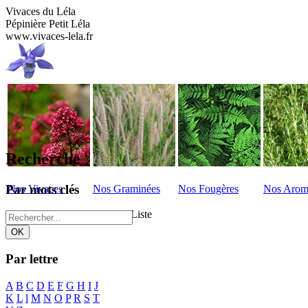
Vivaces du Léla
Pépinière Petit Léla
www.vivaces-lela.fr
Recherche
Par mots clés
Nos Vivaces
Nos Graminées
Nos Fougères
Nos Arom
Vivaces du Lela
>
Vivaces - Liste
Par lettre
A
B
C
D
E
F
G
H
I
J
K
L
l
M
N
O
P
R
S
T