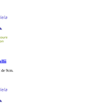
lii
t de 9cm.