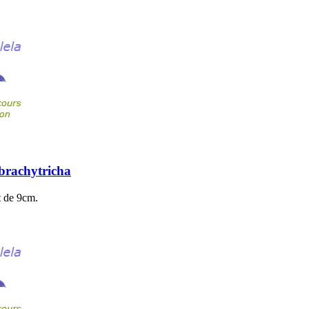
brachytricha
t de 9cm.