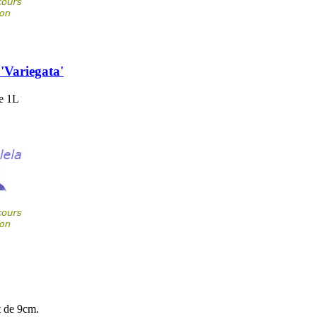
Variegata'
de 1L
t de 9cm.