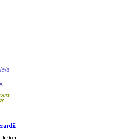
rardii
t de 9cm.