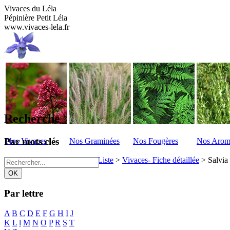
Vivaces du Léla
Pépinière Petit Léla
www.vivaces-lela.fr
Recherche
Par mots clés
Nos Vivaces
Nos Graminées
Nos Fougères
Nos Arom
Vivaces du Lela
>
Vivaces - Liste
>
Vivaces- Fiche détaillée
>
Salvia
Par lettre
A
B
C
D
E
F
G
H
I
J
K
L
l
M
N
O
P
R
S
T