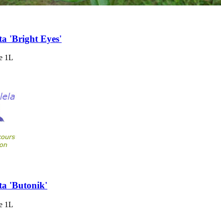
a 'Bright Eyes'
de 1L
ta 'Butonik'
de 1L