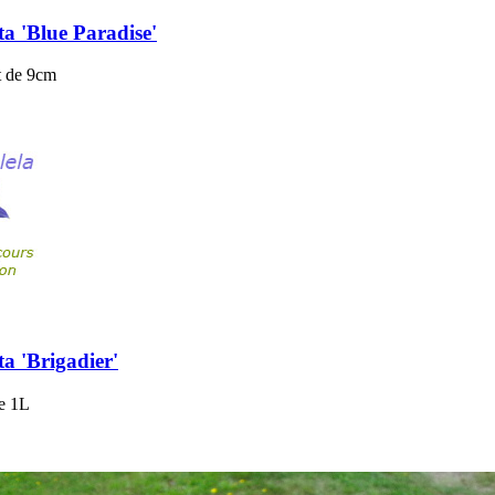
a 'Blue Paradise'
t de 9cm
a 'Brigadier'
de 1L