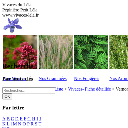
Vivaces du Léla
Pépinière Petit Léla
www.vivaces-lela.fr
Recherche
Par mots clés
Nos Vivaces
Nos Graminées
Nos Fougères
Nos Arom
Vivaces du Lela
>
Vivaces - Liste
>
Vivaces- Fiche détaillée
>
Vernon
Par lettre
A
B
C
D
E
F
G
H
I
J
K
L
l
M
N
O
P
R
S
T