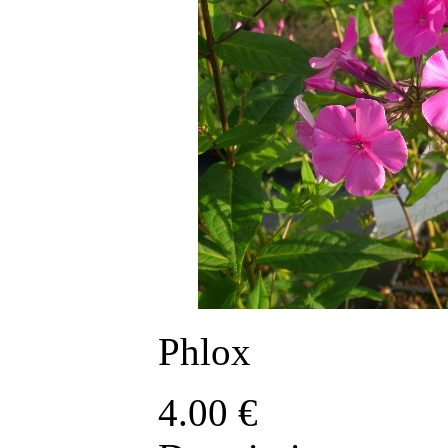
Phlox
4.00
€