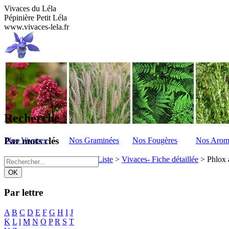
Vivaces du Léla
Pépinière Petit Léla
www.vivaces-lela.fr
Recherche
Par mots clés
Nos Vivaces
Nos Graminées
Nos Fougères
Nos Arom
Vivaces du Lela
>
Vivaces - Liste
>
Vivaces- Fiche détaillée
>
Phlox 
Par lettre
A
B
C
D
E
F
G
H
I
J
K
L
l
M
N
O
P
R
S
T