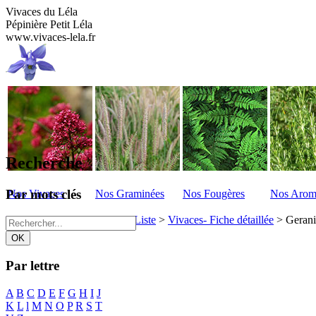
Vivaces du Léla
Pépinière Petit Léla
www.vivaces-lela.fr
Recherche
Par mots clés
Nos Vivaces
Nos Graminées
Nos Fougères
Nos Arom
Vivaces du Lela
>
Vivaces - Liste
>
Vivaces- Fiche détaillée
>
Gerani
Par lettre
A
B
C
D
E
F
G
H
I
J
K
L
l
M
N
O
P
R
S
T