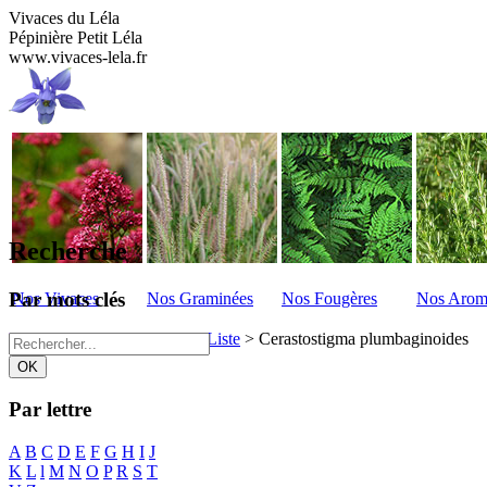
Vivaces du Léla
Pépinière Petit Léla
www.vivaces-lela.fr
Recherche
Par mots clés
Nos Vivaces
Nos Graminées
Nos Fougères
Nos Arom
Vivaces du Lela
>
Vivaces - Liste
>
Cerastostigma plumbaginoides
Par lettre
A
B
C
D
E
F
G
H
I
J
K
L
l
M
N
O
P
R
S
T