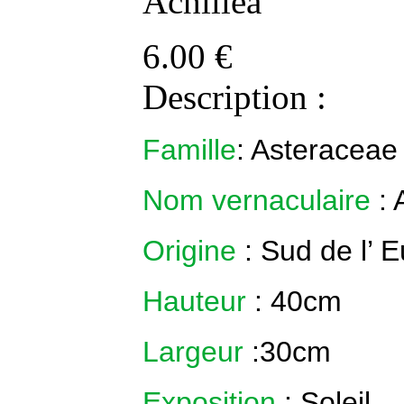
Achillea
6.00
€
Description :
Famille
: Asteraceae
Nom vernaculaire
:
Origine
:
Sud de l’ 
Hauteur
:
4
0cm
Largeur
:30cm
Exposition
: Soleil