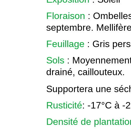
Floraison
: Ombelles
septembre. Mellifère
Feuillage
:
Gris
persi
Sols
:
Moyennement à
drainé,
caillouteux
.
Supportera une séc
Rusticité
: -17°C à -
Densité de plantatio