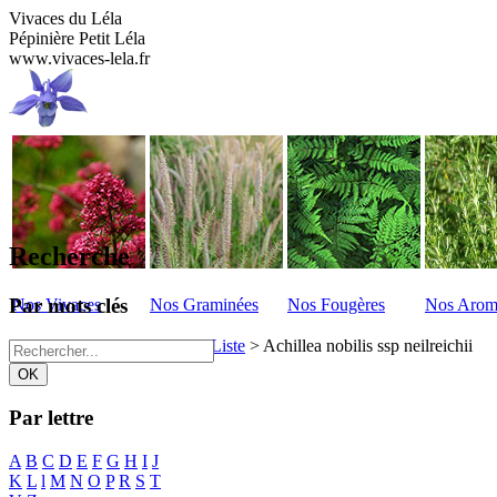
Vivaces du Léla
Pépinière Petit Léla
www.vivaces-lela.fr
Recherche
Par mots clés
Nos Vivaces
Nos Graminées
Nos Fougères
Nos Arom
Vivaces du Lela
>
Vivaces - Liste
>
Achillea nobilis ssp neilreichii
Par lettre
A
B
C
D
E
F
G
H
I
J
K
L
l
M
N
O
P
R
S
T