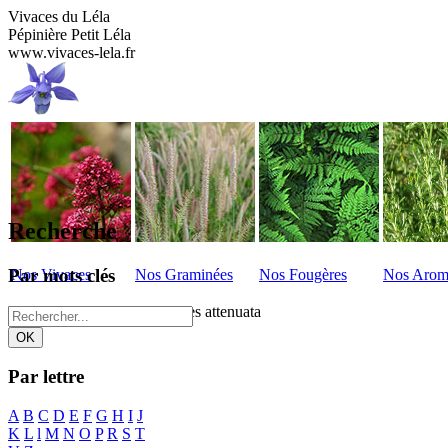
Vivaces du Léla
Pépinière Petit Léla
www.vivaces-lela.fr
Recherche
Par mots clés
Nos Vivaces
Nos Graminées
Nos Fougères
Nos Arom
Vivaces - Liste
>
Strobilanthes attenuata
Par lettre
A
B
C
D
E
F
G
H
I
J
K
L
l
M
N
O
P
R
S
T