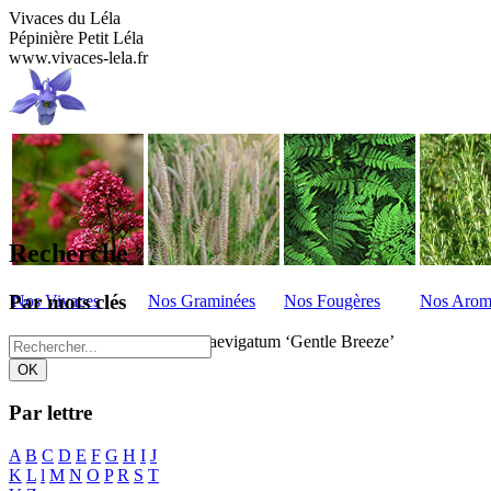
Vivaces du Léla
Pépinière Petit Léla
www.vivaces-lela.fr
Recherche
Par mots clés
Nos Vivaces
Nos Graminées
Nos Fougères
Nos Arom
Vivaces - Liste
>
Origanum laevigatum ‘Gentle Breeze’
Par lettre
A
B
C
D
E
F
G
H
I
J
K
L
l
M
N
O
P
R
S
T