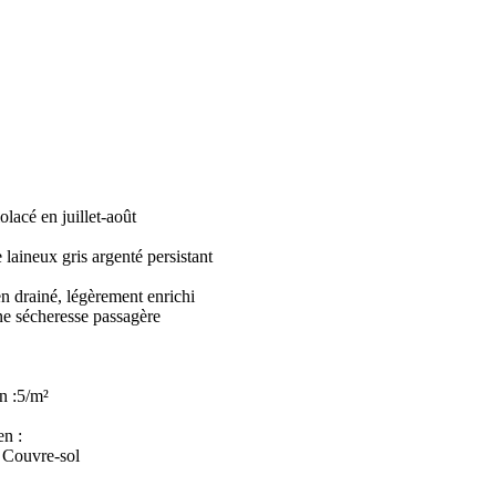
iolacé en juillet-août
 laineux gris argenté persistant
ien drainé, légèrement enrichi
écheresse passagère
n :5/m²
en :
 Couvre-sol