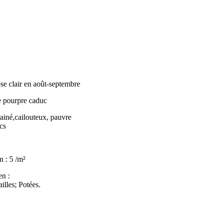
ose clair en août-septembre
ge pourpre caduc
rainé,cailouteux, pauvre
cs
n : 5 /m²
en :
illes; Potées.