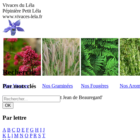
Vivaces du Léla
Pépinière Petit Léla
www.vivaces-lela.fr
Recherche
Par mots clés
Nos Vivaces
Nos Graminées
Nos Fougères
Nos Arom
Vivaces - Liste
>
Salvia 'Saint Jean de Beauregard'
Par lettre
A
B
C
D
E
F
G
H
I
J
K
L
l
M
N
O
P
R
S
T